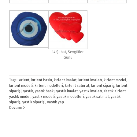
14 Şubat, Sevgililer
Günü
Tags:
kırlent
,
kırlent baskı
,
kırlent imalat
,
kırlent imalatı
,
kırlent model
,
kırlent modeli
,
kırlent modelleri
,
kırlent satın al
,
kırlent sipariş
,
kırlent
siparişi
,
yastık
,
yastık baskı
,
yastık imalat
,
yastık imalatı
,
Yastık Kırlent
,
yastık model
,
yastık modeli
,
yastık modelleri
,
yastık satın al
,
yastık
sipariş
,
yastık siparişi
,
yastık yap
Devamı