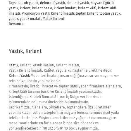
Tags:
baskılı yastık
,
dekoratif yastık
,
desenli yastık
,
hayvan figürlü
yastık
,
kırlent
,
kırlent baskı
,
kırlent imalatı
,
kırlent kılıfı
,
kırlent kılıfı
imalatı
,
Promosyon Yastık Kırlent İmalatı
,
toptan kırlent
,
toptan yastık
,
yastık
,
yastık imalatı
,
Yastık Kırlent
Devamı
Yastık, Kırlent
Yastık
, Kırlent, Yastık İmalatı, Kırlent İmalatı,
Yastık Kırlent İmalatı, Kaliteli regule kumaşlar ile üretilmektedir.
Kırlent Yastık
Modelleri İmalatı, insan sağlığına zarar vermeyen eko-
teks belgeli baskı yapılmaktadır.
Firmamız da; Üretici-ihracat ve toptan satış yapan firmalara ajanslara,
kırlent kılıfı tasarım baskı ve Kırlent İmalatı yapılmaktadır.
İstendiğinde Kaliteli Boncuk Silikon İç Dolgu verilmektedir.
İşletmemizde dolum makineleride bulunmaktadır.
Fabrikamızda, Ajanslara, Şirketlere, Toptancılara Özel üretimler
yapılmaktadır. Lütfen taleplerinizi müşteri temsilcilerimize mail yada
telefon ile iletiniz. Müşteri temsilcilerimiz yoğunluk durumuna göre
mesai saatlerinde en fazla 1 saat içinde size dönecek ve
yönlendireceklerdir. 90 212 545 01 10 pbx Saygılarımızla.