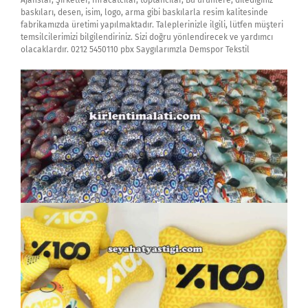
Ajanslar, Şirketler, İhracatcılar, toptancılar, Bu ürünlere, dilediğiniz
baskıları, desen, isim, logo, arma gibi baskılarla resim kalitesinde
fabrikamızda üretimi yapılmaktadır. Taleplerinizle ilgili, lütfen müşteri
temsilcilerimizi bilgilendiriniz. Sizi doğru yönlendirecek ve yardımcı
olacaklardır. 0212 5450110 pbx Saygılarımzla Demspor Tekstil