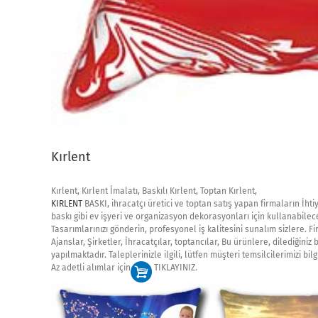
Kırlent
Kırlent, Kırlent İmalatı, Baskılı Kırlent, Toptan Kırlent,
KIRLENT
BASKI, ihracatçı üretici ve toptan satış yapan firmaların İht
baskı gibi ev işyeri ve organizasyon dekorasyonları için kullanabileceğ
Tasarımlarınızı gönderin, profesyonel iş kalitesini sunalım sizlere. F
Ajanslar, Şirketler, İhracatçılar, toptancılar, Bu ürünlere, dilediğiniz
yapılmaktadır. Taleplerinizle ilgili, lütfen müşteri temsilcilerimizi bi
Az adetli alımlar için
TIKLAYINIZ.