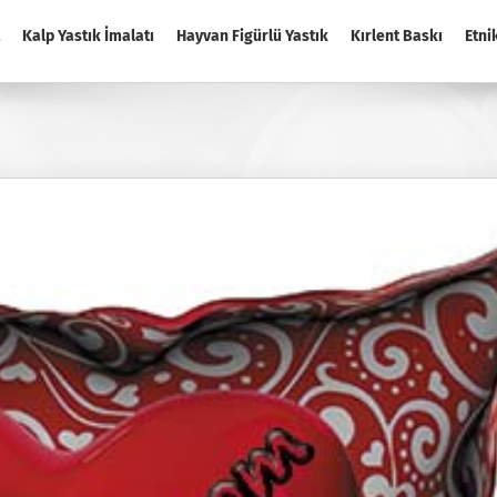
Kalp Yastık İmalatı
Hayvan Figürlü Yastık
Kırlent Baskı
Etni