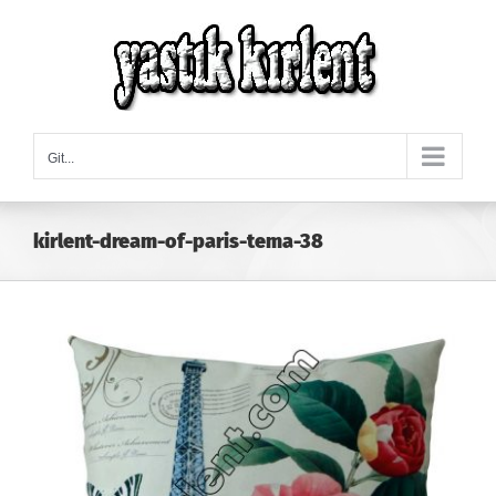
Skip
to
content
Git...
kirlent-dream-of-paris-tema-38