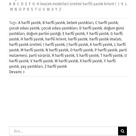
A B C D E F G H imalatı modelleri üretimi harfili yastık krlent I J K L
M N O P R S T U V W X Y Z
Tags:
A harfli yastık
,
B harfli yastık
,
bebek yastıkları
,
C harfli yastık
,
çocuk odası yastık
,
çocuk odası yastıkları
,
D harfli yastık
,
doğum günü
yastıkları
,
doğum partisi yastığı
,
E harfli yastık
,
F harfli yastık
,
G harfli
yastık
,
H harfli yastık
,
harfili krlent
,
harfli yastık
,
harfli yastık imalatı
,
harfli yastık üretimi
,
I harfli yastık
,
J harfli yastık
,
K harfli yastık
,
L harfli
yastık
,
M harfli yastık
,
N harfli yastık
,
O harfli yastık
,
P harfli yastık
,
parti
malzemesi
,
parti sürprizi
,
R harfli yastık
,
S harfli yastık
,
T harfli yastık
,
U
harfli yastık
,
V harfli yastık
,
W harfli yastık
,
X harfli yastık
,
Y harfli
yastık
,
yaş yastıkları
,
Z harfli yastık
Devamı
Ara: