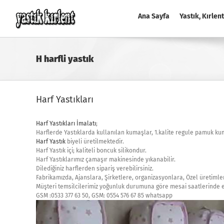
Skip
to
Ana Sayfa
Yastık, Kırlent
content
H harfli yastık
Harf Yastıkları
Harf Yastıkları İmalatı
;
Harflerde Yastıklarda kullanılan kumaşlar, 1.kalite regule pamuk ku
Harf Yastık
biyeli üretilmektedir.
Harf Yastık içi; kaliteli boncuk silikondur.
Harf Yastıklarımız çamaşır makinesinde yıkanabilir.
Dilediğiniz harflerden sipariş verebilirsiniz.
Fabrikamızda, Ajanslara, Şirketlere, organizasyonlara, Özel üretimler 
Müşteri temsilcilerimiz yoğunluk durumuna göre mesai saatlerinde en 
GSM :0533 377 63 50, GSM: 0554 576 67 85 whatsapp