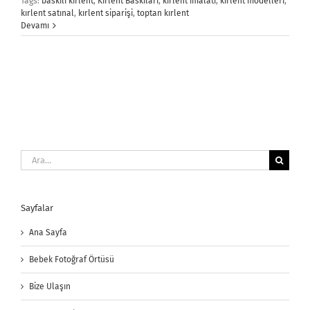
Tags:
baskılı kırlent
,
Kırlent Baskıları
,
kırlent imalatı
,
kırlent modelleri
,
kırlent satınal
,
kırlent siparişi
,
toptan kırlent
Devamı
Ara:
Sayfalar
Ana Sayfa
Bebek Fotoğraf Örtüsü
Bize Ulaşın