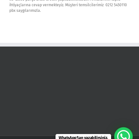
ihtiyaçlarına cevap vermekteyiz. Müşteri temsilcilerimiz 0212 5450110
pbx saygılarımızla.
WhatsApp'tan yazabilirsiniz.