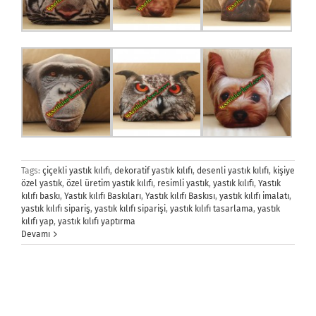
Tags:
çiçekli yastık kılıfı
,
dekoratif yastık kılıfı
,
desenli yastık kılıfı
,
kişiye
özel yastık
,
özel üretim yastık kılıfı
,
resimli yastık
,
yastık kılıfı
,
Yastık
kılıfı baskı
,
Yastık kılıfı Baskıları
,
Yastık kılıfı Baskısı
,
yastık kılıfı imalatı
,
yastık kılıfı sipariş
,
yastık kılıfı siparişi
,
yastık kılıfı tasarlama
,
yastık
kılıfı yap
,
yastık kılıfı yaptırma
Devamı