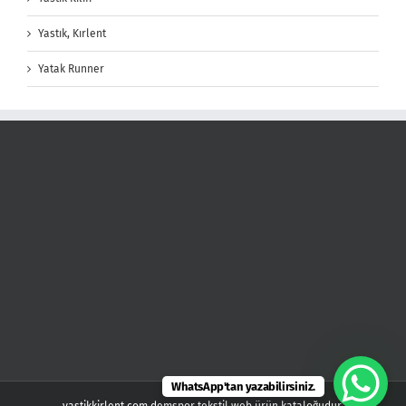
Yastık, Kırlent
Yatak Runner
WhatsApp'tan yazabilirsiniz.
yastikkirlent.com demspor tekstil web ürün kataloğudur.