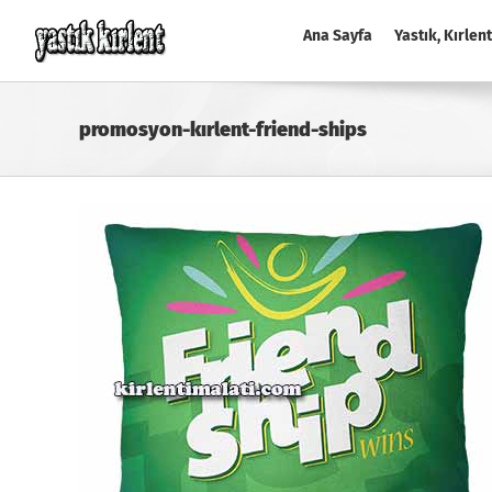
Skip
to
Ana Sayfa
Yastık, Kırlent
content
promosyon-kırlent-friend-ships