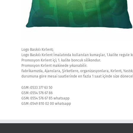
Logo Baskılı Kırlent;
Logo Baskılı Kırlent İmalatında kullanılan kumaşlar, 1.kalite regule 
Promosyon Kırlent içi; 1. kalite boncuk silikondur.
Promosyon Kırlent makinede yıkanabilir.
Fabrikamızda, Ajanslara, Şirketlere, organizasyonlara, Kırlent, Yastık
durumuna göre mesai saatlerinde en fazla 1 saat içinde size dönecek 
GSM :0533 377 63 50
GSM :0554 576 67 86
GSM: 0554 576 67 85 whatsapp
GSM :0549 810 02 00 whatsapp