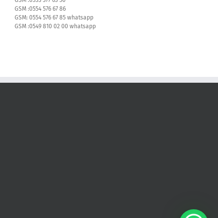
GSM :0533 377 63 50
GSM :0554 576 67 86
GSM: 0554 576 67 85 whatsapp
GSM :0549 810 02 00 whatsapp