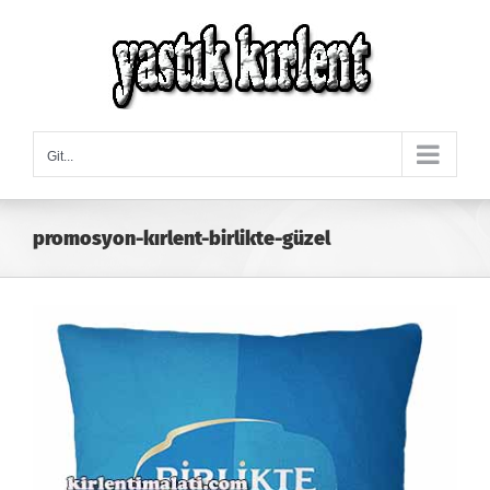
Skip
to
content
Git...
promosyon-kırlent-birlikte-güzel